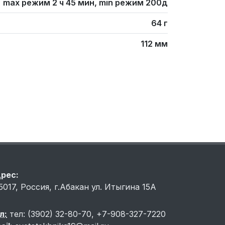
max режим 2 ч 45 мин, min режим 200д
64 г
112 мм
рес:
5017, Россия, г.Абакан ул. Итыгина 15A
л:
тел: (3902) 32-80-70, +7-908-327-7220