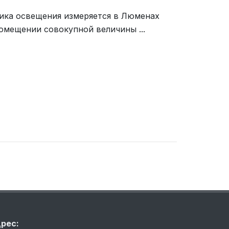
ника освещения измеряется в Люменах
омещении совокупной величины ...
рес: