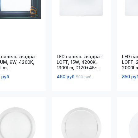
 панель квадрат
LED панель квадрат
LED па
UM, 9W, 4200K,
LOFT, 15W, 4200K,
LOFT, 
Lm,
1300Lm, D120*45-
2000Lm
20*90*35мм
80*50мм
130*5
 руб
460 руб
850 ру
500 руб