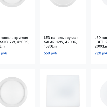
 панель круглая
LED панель круглая
LED па
SSIC, 7W, 4200K,
SALAR, 12W, 4200K,
LOFT, 
Lm,
1080Lm,
2000Lm
20*100*23мм
D120*90*32мм
130*4
 руб
550 руб
720 ру