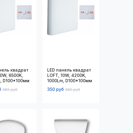
нель квадрат
LED панель квадрат
10W, 6500K,
LOFT, 10W, 4200K,
, D100*100мм
1000Lm, D100*100мм
б
350 руб
380 руб
380 руб