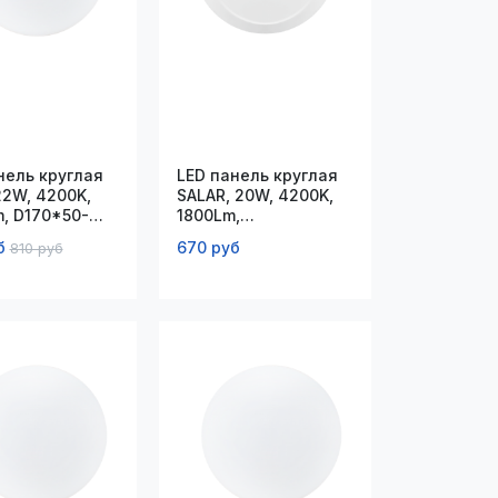
нель круглая
LED панель круглая
22W, 4200K,
SALAR, 20W, 4200K,
, D170*50-
1800Lm,
5мм
D145*110*32мм
б
670 руб
810 руб