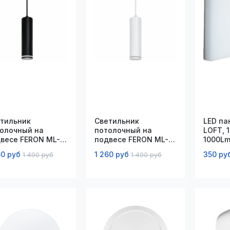
тильник
Светильник
LED па
олочный на
потолочный на
LOFT, 
весе FERON ML-
подвесе FERON ML-
1000Lm
8, Barrel LUNA,
1708, Barrel LUNA,
60 руб
1 260 руб
350 ру
1 490 руб
1 490 руб
6, 35W, 230V,
MR16, 35W, 230V,
*H280мм, черный
D55*H280мм, белый