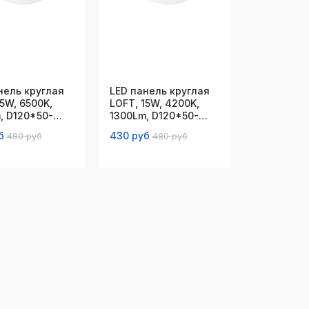
нель круглая
LED панель круглая
15W, 6500K,
LOFT, 15W, 4200K,
, D120*50-
1300Lm, D120*50-
мм
80*40мм
б
430 руб
480 руб
480 руб