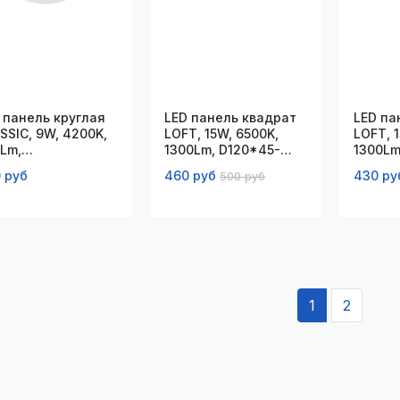
 панель круглая
LED панель квадрат
LED па
SSIC, 9W, 4200K,
LOFT, 15W, 6500K,
LOFT, 
Lm,
1300Lm, D120*45-
1300Lm
45*120*23мм
80*50мм
80*40
 руб
460 руб
430 ру
500 руб
1
2