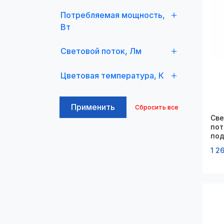
Потребляемая мощность,
Вт
Световой поток, Лм
Цветовая температура, К
Применить
Сбросить все
Све
пот
под
170
1 2
MR1
D55