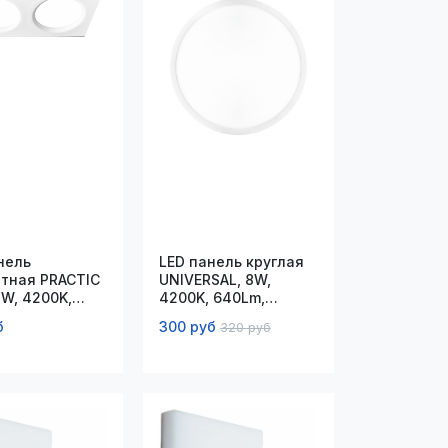
нель
LED панель круглая
тная PRACTIC
UNIVERSAL, 8W,
2W, 4200K,
4200K, 640Lm,
мм, белая
D115*50-80*30мм
б
300 руб
320 руб