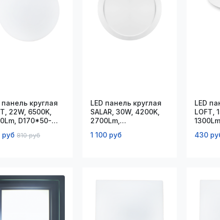
 панель круглая
LED панель круглая
LED па
T, 22W, 6500K,
SALAR, 30W, 4200K,
LOFT, 
0Lm, D170*50-
2700Lm,
1300Lm
0*45мм
D230*190*32мм
80*40
 руб
1 100 руб
430 ру
810 руб