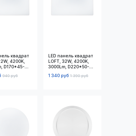
нель квадрат
LED панель квадрат
22W, 4200K,
LOFT, 32W, 4200K,
, D170*45-
3000Lm, D220*50-
0мм
180*40мм
б
1 340 руб
940 руб
1 390 руб