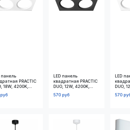
 панель
LED панель
LED па
дратная PRACTIC
квадратная PRACTIC
квадра
, 18W, 4200K,
DUO, 12W, 4200K,
DUO, 1
*220мм, белая
95*185мм, черная
95*185
 руб
570 руб
570 ру