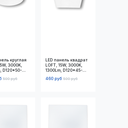
нель круглая
LED панель квадрат
15W, 3000K,
LOFT, 15W, 3000K,
, D120*50-
1300Lm, D120*45-
мм
80*50мм
б
460 руб
500 руб
500 руб