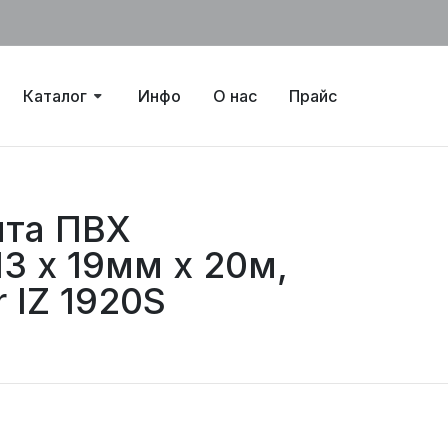
Каталог
Инфо
О нас
Прайс
нта ПВХ
3 х 19мм х 20м,
 IZ 1920S