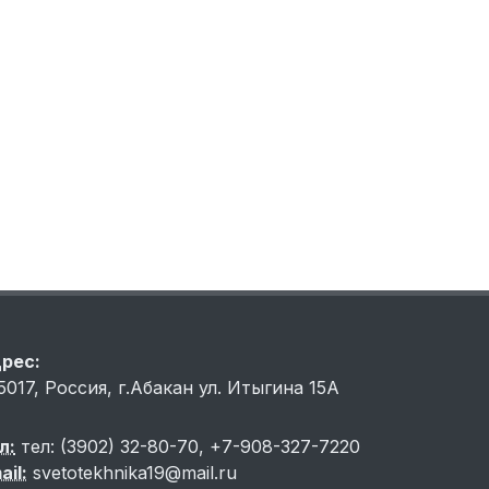
рес:
5017, Россия, г.Абакан ул. Итыгина 15A
л:
тел: (3902) 32-80-70, +7-908-327-7220
ail:
svetotekhnika19@mail.ru