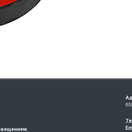
Ад
65
Те
Em
свещением
.